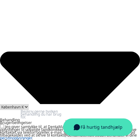
Behandling
Brugerbetingelser
Jeg giver samtykke til, at DentaMatch må behandle og videregive mine
oplysninger til udvalgte tandklinikker med henblik på at indhente tilbud og blive
kontaktet via telefon og/eller e-mail. Samtykket er frivilligt og kan til enhver tid
tilbagekaldes ved at skrive til kontakt@dentamatch.dk. Sådan behandler vi dine
personoplysninger
.