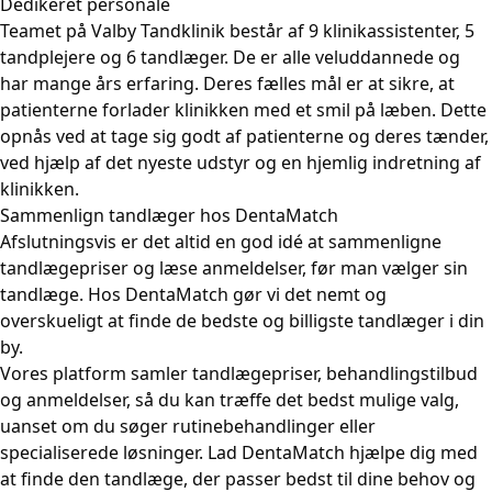
Dedikeret personale
Teamet på Valby Tandklinik består af 9 klinikassistenter, 5
tandplejere og 6 tandlæger. De er alle veluddannede og
har mange års erfaring. Deres fælles mål er at sikre, at
patienterne forlader klinikken med et smil på læben. Dette
opnås ved at tage sig godt af patienterne og deres tænder,
ved hjælp af det nyeste udstyr og en hjemlig indretning af
klinikken.
Sammenlign tandlæger hos DentaMatch
Afslutningsvis er det altid en god idé at sammenligne
tandlægepriser og læse anmeldelser, før man vælger sin
tandlæge. Hos DentaMatch gør vi det nemt og
overskueligt at finde de bedste og billigste tandlæger i din
by.
Vores platform samler tandlægepriser, behandlingstilbud
og anmeldelser, så du kan træffe det bedst mulige valg,
uanset om du søger rutinebehandlinger eller
specialiserede løsninger. Lad DentaMatch hjælpe dig med
at finde den tandlæge, der passer bedst til dine behov og