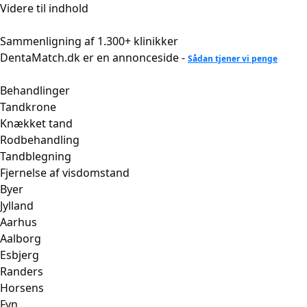
Videre til indhold
Sammenligning af 1.300+ klinikker
DentaMatch.dk er en annonceside -
Sådan tjener vi penge
Behandlinger
Tandkrone
Knækket tand
Rodbehandling
Tandblegning
Fjernelse af visdomstand
Byer
Jylland
Aarhus
Aalborg
Esbjerg
Randers
Horsens
Fyn