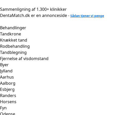
Videre
til
Sammenligning af 1.300+ klinikker
indhold
DentaMatch.dk er en annonceside -
Sådan tjener vi penge
Behandlinger
Tandkrone
Knækket tand
Rodbehandling
Tandblegning
Fjernelse af visdomstand
Byer
Jylland
Aarhus
Aalborg
Esbjerg
Randers
Horsens
Fyn
Odense