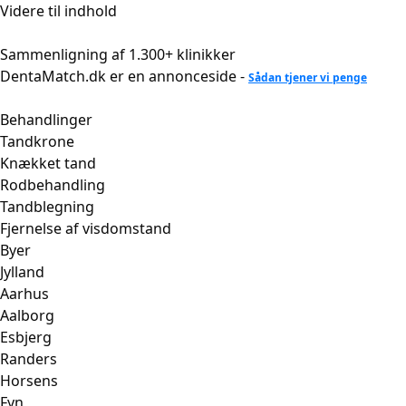
Videre til indhold
Sammenligning af 1.300+ klinikker
DentaMatch.dk er en annonceside -
Sådan tjener vi penge
Behandlinger
Tandkrone
Knækket tand
Rodbehandling
Tandblegning
Fjernelse af visdomstand
Byer
Jylland
Aarhus
Aalborg
Esbjerg
Randers
Horsens
Fyn