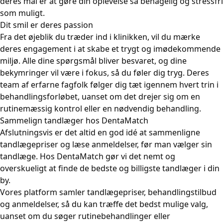
deres mål er at gøre din oplevelse så behagelig og stressfri
som muligt.
Dit smil er deres passion
Fra det øjeblik du træder ind i klinikken, vil du mærke
deres engagement i at skabe et trygt og imødekommende
miljø. Alle dine spørgsmål bliver besvaret, og dine
bekymringer vil være i fokus, så du føler dig tryg. Deres
team af erfarne fagfolk følger dig tæt igennem hvert trin i
behandlingsforløbet, uanset om det drejer sig om en
rutinemæssig kontrol eller en nødvendig behandling.
Sammelign tandlæger hos DentaMatch
Afslutningsvis er det altid en god idé at sammenligne
tandlægepriser og læse anmeldelser, før man vælger sin
tandlæge. Hos DentaMatch gør vi det nemt og
overskueligt at finde de bedste og billigste tandlæger i din
by.
Vores platform samler tandlægepriser, behandlingstilbud
og anmeldelser, så du kan træffe det bedst mulige valg,
uanset om du søger rutinebehandlinger eller