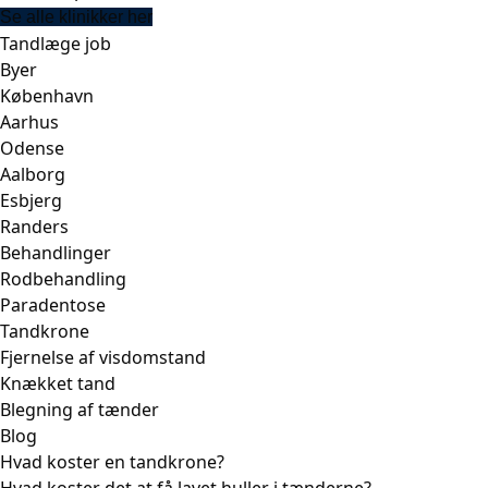
Se alle klinikker her
Tandlæge job
Byer
København
Aarhus
Odense
Aalborg
Esbjerg
Randers
Behandlinger
Rodbehandling
Paradentose
Tandkrone
Fjernelse af visdomstand
Knækket tand
Blegning af tænder
Blog
Hvad koster en tandkrone?
Hvad koster det at få lavet huller i tænderne?