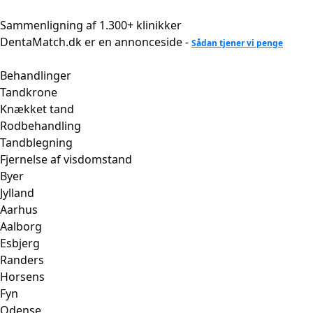
Videre
til
Sammenligning af 1.300+ klinikker
indhold
DentaMatch.dk er en annonceside -
Sådan tjener vi penge
Behandlinger
Tandkrone
Knækket tand
Rodbehandling
Tandblegning
Fjernelse af visdomstand
Byer
Jylland
Aarhus
Aalborg
Esbjerg
Randers
Horsens
Fyn
Odense