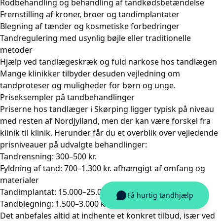
Rodbehandling
og behandling af tandkødsbetændelse
Fremstilling af kroner, broer og
tandimplantater
Blegning af tænder
og kosmetiske forbedringer
Tandregulering med
usynlig bøjle
eller traditionelle
metoder
Hjælp ved tandlægeskræk og
fuld narkose hos tandlægen
Mange klinikker tilbyder desuden vejledning om
tandproteser
og muligheder for børn og unge.
Priseksempler på tandbehandlinger
Priserne hos tandlæger i Skørping ligger typisk på niveau
med resten af Nordjylland, men der kan være forskel fra
klinik til klinik. Herunder får du et overblik over vejledende
prisniveauer på udvalgte behandlinger:
Tandrensning: 300–500 kr.
Fyldning af tand: 700–1.300 kr. afhængigt af omfang og
materialer
Tandimplantat: 15.000–25.000 kr. pr. tand
Tandblegning: 1.500–3.000 kr.
Det anbefales altid at indhente et konkret tilbud, især ved