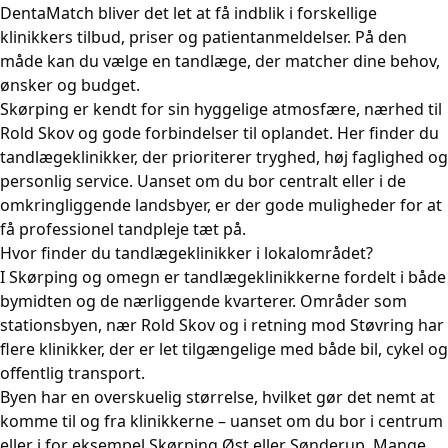
DentaMatch bliver det let at få indblik i forskellige
klinikkers tilbud, priser og patientanmeldelser. På den
måde kan du vælge en tandlæge, der matcher dine behov,
ønsker og budget.
Skørping er kendt for sin hyggelige atmosfære, nærhed til
Rold Skov og gode forbindelser til oplandet. Her finder du
tandlægeklinikker, der prioriterer tryghed, høj faglighed og
personlig service. Uanset om du bor centralt eller i de
omkringliggende landsbyer, er der gode muligheder for at
få professionel tandpleje tæt på.
Hvor finder du tandlægeklinikker i lokalområdet?
I Skørping og omegn er tandlægeklinikkerne fordelt i både
bymidten og de nærliggende kvarterer. Områder som
stationsbyen, nær Rold Skov og i retning mod Støvring har
flere klinikker, der er let tilgængelige med både bil, cykel og
offentlig transport.
Byen har en overskuelig størrelse, hvilket gør det nemt at
komme til og fra klinikkerne – uanset om du bor i centrum
eller i for eksempel Skørping Øst eller Sønderup. Mange