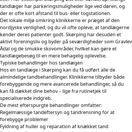
tandlæger har parkeringsmuligheder lige ved døren, og
der er ofte kort afstand til bus- eller togstationen.
Det lokale miljø omkring klinikkerne er præget af den
nordjyske venlighed, og du vil ofte opleve, at tandlægerne
kender deres patienter godt. Skørping har desuden et
aktivt foreningsliv og byder på seværdigheder som Gravlev
Ådal og de smukke skovområder, hvilket kan gøre et
tandlægebesøg til en mere behagelig oplevelse.
Typiske behandlinger hos tandlægen
Hos en tandlæge i Skørping kan du få udført alle de
almindelige tandbehandlinger. Klinikkerne tilbyder både
forebyggende og mere avancerede behandlinger, så du
kan få dækket dine behov – lige fra rutinetjek til
specialiserede indgreb.
De mest efterspurgte behandlinger omfatter:
Regelmæssige tandeftersyn og
tandrensning
for at
forebygge problemer
Fyldning af huller og reparation af
knækket tand