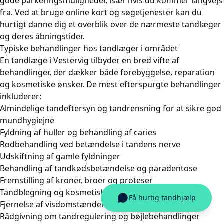
gode parkeringsmuligheder, især hvis du kommer langvejs
fra. Ved at bruge online kort og søgetjenester kan du
hurtigt danne dig et overblik over de nærmeste tandlæger
og deres åbningstider.
Typiske behandlinger hos tandlæger i området
En tandlæge i Vestervig tilbyder en bred vifte af
behandlinger, der dækker både forebyggelse, reparation
og kosmetiske ønsker. De mest efterspurgte behandlinger
inkluderer:
Almindelige tandeftersyn og tandrensning for at sikre god
mundhygiejne
Fyldning af huller og behandling af caries
Rodbehandling ved betændelse i tandens nerve
Udskiftning af gamle fyldninger
Behandling af tandkødsbetændelse og paradentose
Fremstilling af kroner, broer og proteser
Tandblegning og kosmetiske forbedringer
Fjernelse af visdomstænder
Rådgivning om tandregulering og bøjlebehandlinger