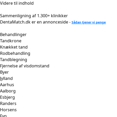
Videre til indhold
Sammenligning af 1.300+ klinikker
DentaMatch.dk er en annonceside -
Sådan tjener vi penge
Behandlinger
Tandkrone
Knækket tand
Rodbehandling
Tandblegning
Fjernelse af visdomstand
Byer
Jylland
Aarhus
Aalborg
Esbjerg
Randers
Horsens
Fyn