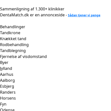
Videre
til
Sammenligning af 1.300+ klinikker
indhold
DentaMatch.dk er en annonceside -
Sådan tjener vi penge
Behandlinger
Tandkrone
Knækket tand
Rodbehandling
Tandblegning
Fjernelse af visdomstand
Byer
Jylland
Aarhus
Aalborg
Esbjerg
Randers
Horsens
Fyn
Odense