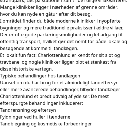
strandpark, tæt på stationen samt i de rolige villakvarterer.
Mange klinikker ligger i nærheden af grønne områder,
hvor du kan nyde en gåtur efter dit besøg.
I området finder du både moderne klinikker i nyopførte
bygninger og mere traditionelle praksisser i ældre villaer.
Der er ofte gode parkeringsmuligheder og let adgang til
offentlig transport, hvilket gør det nemt for både lokale og
besøgende at komme til tandlægen.
Et lokalt fun fact: Charlottenlund er kendt for sit slot og
travbane, og nogle klinikker ligger blot et stenkast fra
disse historiske vartegn.
Typiske behandlinger hos tandlægen
Uanset om du har brug for et almindeligt tandeftersyn
eller mere avancerede behandlinger, tilbyder tandlæger i
Charlottenlund et bredt udvalg af ydelser. De mest
efterspurgte behandlinger inkluderer:
Tandrensning og eftersyn
Fyldninger ved huller i tænderne
Tandblegning og kosmetiske forbedringer