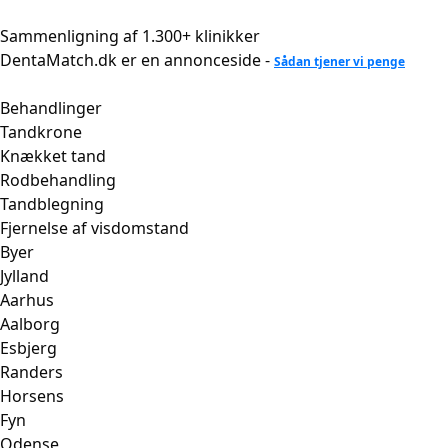
Videre
til
Sammenligning af 1.300+ klinikker
indhold
DentaMatch.dk er en annonceside -
Sådan tjener vi penge
Behandlinger
Tandkrone
Knækket tand
Rodbehandling
Tandblegning
Fjernelse af visdomstand
Byer
Jylland
Aarhus
Aalborg
Esbjerg
Randers
Horsens
Fyn
Odense