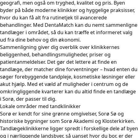
geografi, men også om tryghed, kvalitet og pris. Byen
byder på både moderne klinikker og hyggelige praksisser,
hvor du kan få alt fra rutinetjek til avancerede
behandlinger. Med DentaMatch kan du nemt sammenligne
tandlæger i området, så du kan træffe et informeret valg
ud fra dine behov og din økonomi.
Sammenligning giver dig overblik over klinikkernes
beliggenhed, behandlingsmuligheder, priser og
patientanmeldelser. Det gør det lettere at finde en
tandlæge, der matcher dine forventninger – hvad enten du
søger forebyggende tandpleje, kosmetiske løsninger eller
akut hjælp. Med et væld af muligheder i centrum og de
omkringliggende kvarterer kan du altid finde en tandlæge
i Sorø, der passer til dig.
Lokale områder med tandklinikker
Sorø er kendt for sine grønne omgivelser, Sorø Sø og
historiske bygninger som Sorø Akademi og Klosterkirken.
Tandlægeklinikkerne ligger spredt i forskellige dele af byen
og i nærliggende landsbyer, så uanset hvor du bor, er der