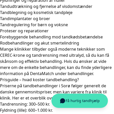
Fyldninger og reparation af huller
Tandudtrækning og fjernelse af visdomstænder
Tandblegning og kosmetisk tandpleje
Tandimplantater og broer
Tandregulering for børn og voksne
Proteser og reparationer
Forebyggende behandling mod tandkødsbetændelse
Rodbehandlinger og akut smertelindring
Mange klinikker tilbyder også moderne teknikker som
CEREC-krone
og
tandrensning med ultralyd
, så du kan få
skånsom og effektiv behandling. Hvis du ønsker at vide
mere om de enkelte behandlinger, kan du finde yderligere
information på DentaMatch under
behandlinger
.
Prisguide – hvad koster tandbehandling?
Priserne på tandbehandlinger i Sorø følger generelt de
danske gennemsnitspriser, men kan variere fra klinik til
klinik. Her er et overblik over typiske prisniveauer:
Tandrensning: 300–500 kr.
Fyldning (lille): 600–1.000 kr.