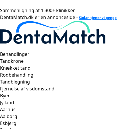
Videre
til
Sammenligning af 1.300+ klinikker
indhold
DentaMatch.dk er en annonceside -
Sådan tjener vi penge
Behandlinger
Tandkrone
Knækket tand
Rodbehandling
Tandblegning
Fjernelse af visdomstand
Byer
Jylland
Aarhus
Aalborg
Esbjerg