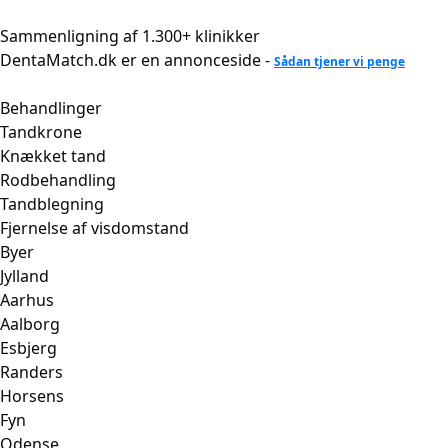
Videre
til
Sammenligning af 1.300+ klinikker
indhold
DentaMatch.dk er en annonceside -
Sådan tjener vi penge
Behandlinger
Tandkrone
Knækket tand
Rodbehandling
Tandblegning
Fjernelse af visdomstand
Byer
Jylland
Aarhus
Aalborg
Esbjerg
Randers
Horsens
Fyn
Odense