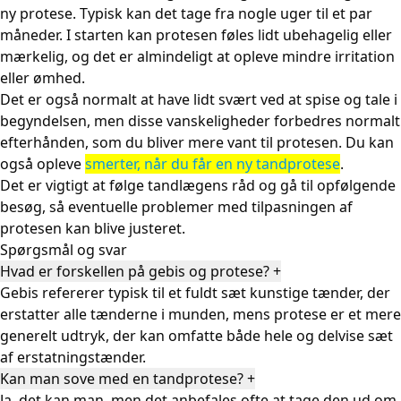
ny protese. Typisk kan det tage fra nogle uger til et par
måneder. I starten kan protesen føles lidt ubehagelig eller
mærkelig, og det er almindeligt at opleve mindre irritation
eller ømhed.
Det er også normalt at have lidt svært ved at spise og tale i
begyndelsen, men disse vanskeligheder forbedres normalt
efterhånden, som du bliver mere vant til protesen. Du kan
også opleve
smerter, når du får en ny tandprotese
.
Det er vigtigt at følge tandlægens råd og gå til opfølgende
besøg, så eventuelle problemer med tilpasningen af
protesen kan blive justeret.
Spørgsmål og svar
Hvad er forskellen på gebis og protese?
+
Gebis refererer typisk til et fuldt sæt kunstige tænder, der
erstatter alle tænderne i munden, mens protese er et mere
generelt udtryk, der kan omfatte både hele og delvise sæt
af erstatningstænder.
Kan man sove med en tandprotese?
+
Ja, det kan man, men det anbefales ofte at tage den ud om