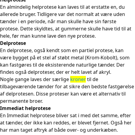
En almindelig helprotese kan laves til at erstatte en, du
allerede bruger. Tidligere var det normalt at være uden
tænder i en periode, når man skulle have sin første
protese. Dette skyldtes, at gummerne skulle have tid til at
hele, før man kunne lave den nye protese.
Delprotese
En delprotese, også kendt som en partiel protese, kan
være bygget på et stel af støbt metal (Krom-Kobolt), som
kan fastgøres til de eksisterende naturlige tænder. Der
findes også delproteser, der er helt lavet af akryl.
Nogle gange laves der særlige
kroner
til de
tilbageværende tænder for at sikre den bedste fastgørelse
af delprotesen. Disse proteser kan være et alternativ til
permanente broer.
Immediat helprotese
En Immediat helprotese bliver sat i med det samme, efter
at tænder, der ikke kan reddes, er blevet fjernet. Også her
har man taget aftryk af både over- og underkæben.