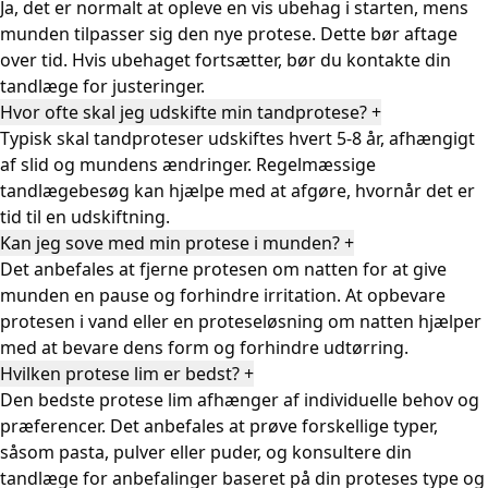
Ja, det er normalt at opleve en vis ubehag i starten, mens
munden tilpasser sig den nye protese. Dette bør aftage
over tid. Hvis ubehaget fortsætter, bør du kontakte din
tandlæge for justeringer.
Hvor ofte skal jeg udskifte min tandprotese?
+
Typisk skal tandproteser udskiftes hvert 5-8 år, afhængigt
af slid og mundens ændringer. Regelmæssige
tandlægebesøg kan hjælpe med at afgøre, hvornår det er
tid til en udskiftning.
Kan jeg sove med min protese i munden?
+
Det anbefales at fjerne protesen om natten for at give
munden en pause og forhindre irritation. At opbevare
protesen i vand eller en proteseløsning om natten hjælper
med at bevare dens form og forhindre udtørring.
Hvilken protese lim er bedst?
+
Den bedste protese lim afhænger af individuelle behov og
præferencer. Det anbefales at prøve forskellige typer,
såsom pasta, pulver eller puder, og konsultere din
tandlæge for anbefalinger baseret på din proteses type og