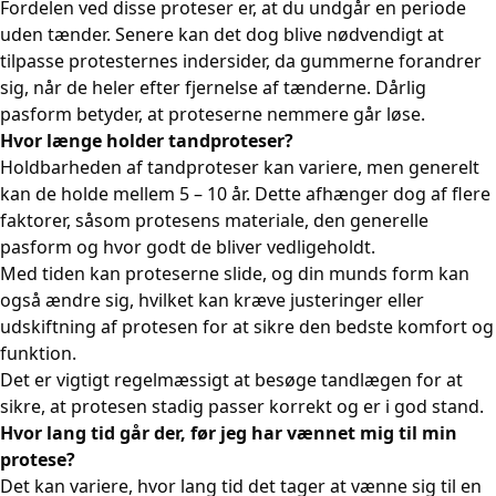
Fordelen ved disse proteser er, at du undgår en periode
uden tænder. Senere kan det dog blive nødvendigt at
tilpasse protesternes indersider, da gummerne forandrer
sig, når de heler efter fjernelse af tænderne. Dårlig
pasform betyder, at proteserne nemmere går løse.
Hvor længe holder tandproteser?
Holdbarheden af tandproteser kan variere, men generelt
kan de holde mellem 5 – 10 år. Dette afhænger dog af flere
faktorer, såsom protesens materiale, den generelle
pasform og hvor godt de bliver vedligeholdt.
Med tiden kan proteserne slide, og din munds form kan
også ændre sig, hvilket kan kræve justeringer eller
udskiftning af protesen for at sikre den bedste komfort og
funktion.
Det er vigtigt regelmæssigt at besøge tandlægen for at
sikre, at protesen stadig passer korrekt og er i god stand.
Hvor lang tid går der, før jeg har vænnet mig til min
protese?
Det kan variere, hvor lang tid det tager at vænne sig til en