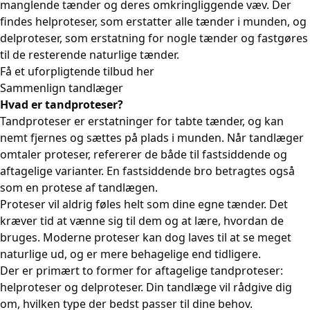
manglende tænder og deres omkringliggende væv. Der
findes helproteser, som erstatter alle tænder i munden, og
delproteser, som erstatning for nogle tænder og fastgøres
til de resterende naturlige tænder.
Få et uforpligtende tilbud her
Sammenlign tandlæger
Hvad er tandproteser?
Tandproteser er erstatninger for tabte tænder, og kan
nemt fjernes og sættes på plads i munden. Når tandlæger
omtaler proteser, refererer de både til fastsiddende og
aftagelige varianter. En fastsiddende bro betragtes også
som en protese af tandlægen.
Proteser vil aldrig føles helt som dine egne tænder. Det
kræver tid at vænne sig til dem og at lære, hvordan de
bruges. Moderne proteser kan dog laves til at se meget
naturlige ud, og er mere behagelige end tidligere.
Der er primært to former for aftagelige tandproteser:
helproteser og delproteser. Din tandlæge vil rådgive dig
om, hvilken type der bedst passer til dine behov.