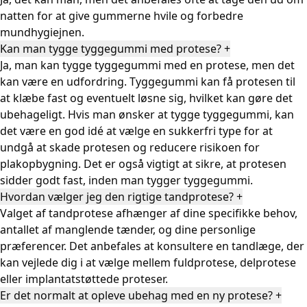
natten for at give gummerne hvile og forbedre
mundhygiejnen.
Kan man tygge tyggegummi med protese?
+
Ja, man kan tygge tyggegummi med en protese, men det
kan være en udfordring. Tyggegummi kan få protesen til
at klæbe fast og eventuelt løsne sig, hvilket kan gøre det
ubehageligt. Hvis man ønsker at tygge tyggegummi, kan
det være en god idé at vælge en sukkerfri type for at
undgå at skade protesen og reducere risikoen for
plakopbygning. Det er også vigtigt at sikre, at protesen
sidder godt fast, inden man tygger tyggegummi.
Hvordan vælger jeg den rigtige tandprotese?
+
Valget af tandprotese afhænger af dine specifikke behov,
antallet af manglende tænder, og dine personlige
præferencer. Det anbefales at konsultere en tandlæge, der
kan vejlede dig i at vælge mellem fuldprotese, delprotese
eller implantatstøttede proteser.
Er det normalt at opleve ubehag med en ny protese?
+