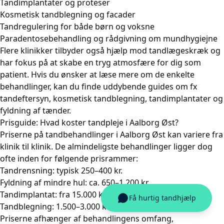
Tandimplantater og proteser
Kosmetisk tandblegning og facader
Tandregulering for både børn og voksne
Paradentosebehandling og rådgivning om mundhygiejne
Flere klinikker tilbyder også hjælp mod tandlægeskræk og
har fokus på at skabe en tryg atmosfære for dig som
patient. Hvis du ønsker at læse mere om de enkelte
behandlinger, kan du finde uddybende guides om fx
tandeftersyn
,
kosmetisk tandblegning
,
tandimplantater
og
fyldning af tænder
.
Prisguide: Hvad koster tandpleje i Aalborg Øst?
Priserne på tandbehandlinger i Aalborg Øst kan variere fra
klinik til klinik. De almindeligste behandlinger ligger dog
ofte inden for følgende prisrammer:
Tandrensning: typisk 250–400 kr.
Fyldning af mindre hul: ca. 650–1.200 kr.
Tandimplantat: fra 15.000 kr. og opefter
Tandblegning: 1.500–3.000 kr.
Priserne afhænger af behandlingens omfang,