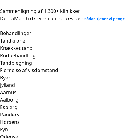
Videre
til
Sammenligning af 1.300+ klinikker
indhold
DentaMatch.dk er en annonceside -
Sådan tjener vi penge
Behandlinger
Tandkrone
Knækket tand
Rodbehandling
Tandblegning
Fjernelse af visdomstand
Byer
Jylland
Aarhus
Aalborg
Esbjerg
Randers
Horsens
Fyn
Odense