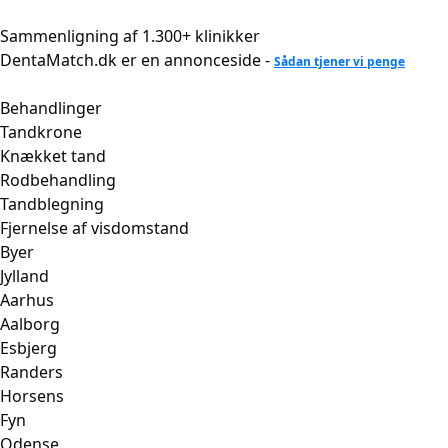
Videre
til
Sammenligning af 1.300+ klinikker
indhold
DentaMatch.dk er en annonceside -
Sådan tjener vi penge
Behandlinger
Tandkrone
Knækket tand
Rodbehandling
Tandblegning
Fjernelse af visdomstand
Byer
Jylland
Aarhus
Aalborg
Esbjerg
Randers
Horsens
Fyn
Odense