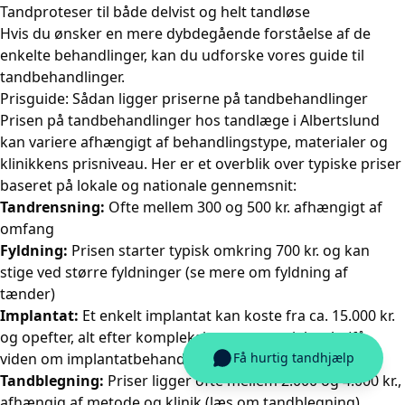
Tandproteser til både delvist og helt tandløse
Hvis du ønsker en mere dybdegående forståelse af de
enkelte behandlinger, kan du
udforske vores guide til
tandbehandlinger
.
Prisguide: Sådan ligger priserne på tandbehandlinger
Prisen på tandbehandlinger hos tandlæge i Albertslund
kan variere afhængigt af behandlingstype, materialer og
klinikkens prisniveau. Her er et overblik over typiske priser
baseret på lokale og nationale gennemsnit:
Tandrensning:
Ofte mellem 300 og 500 kr. afhængigt af
omfang
Fyldning:
Prisen starter typisk omkring 700 kr. og kan
stige ved større fyldninger (
se mere om fyldning af
tænder
)
Implantat:
Et enkelt implantat kan koste fra ca. 15.000 kr.
og opefter, alt efter kompleksitet og materialevalg (
få
viden om implantatbehandling
)
Tandblegning:
Priser ligger ofte mellem 2.000 og 4.000 kr.,
afhængig af metode og klinik (
læs om tandblegning
)