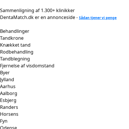
Videre
til
Sammenligning af 1.300+ klinikker
indhold
DentaMatch.dk er en annonceside -
Sådan tjener vi penge
Behandlinger
Tandkrone
Knækket tand
Rodbehandling
Tandblegning
Fjernelse af visdomstand
Byer
Jylland
Aarhus
Aalborg
Esbjerg
Randers
Horsens
Fyn
Odense