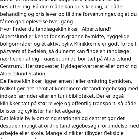
beslutter dig. På den måde kan du sikre dig, at både
behandling og pris lever op til dine forventninger, og at du
får en god oplevelse hver gang.
Hvor finder du tandlægeklinikker i Albertslund?
Albertslund er kendt for sin grønne bymidte, hyggelige
boligområder og et aktivt byliv. Klinikkerne er godt fordelt
på tværs af bydelen, så du nemt kan finde en tandlæge i
nærheden af dig – uanset om du bor tæt på Albertslund
Centrum, i Herstedvester, Hyldagerkvarteret eller omkring
Albertslund Station.
De fleste klinikker ligger enten i eller omkring bymidten,
hvilket gør det nemt at kombinere dit tandlægebesøg med
indkøb, ærinder eller en tur i biblioteket. Der er også
klinikker tæt på større veje og offentlig transport, så både
bilister og cyklister har let adgang.
Det lokale byliv omkring stationen og centret gør det
desuden muligt at ordne tandlægebesøg i forbindelse med
arbejde eller skole. Mange klinikker tilbyder fleksible