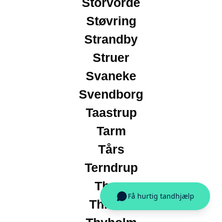
Storvorde
Støvring
Strandby
Struer
Svaneke
Svendborg
Taastrup
Tarm
Tårs
Terndrup
Them
Thisted