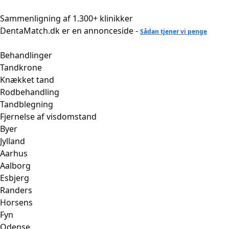
Videre
til
Sammenligning af 1.300+ klinikker
indhold
DentaMatch.dk er en annonceside -
Sådan tjener vi penge
Behandlinger
Tandkrone
Knækket tand
Rodbehandling
Tandblegning
Fjernelse af visdomstand
Byer
Jylland
Aarhus
Aalborg
Esbjerg
Randers
Horsens
Fyn
Odense